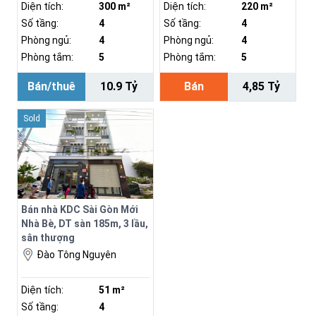
Diện tích:
300 m²
Diện tích:
220 m²
Số tầng:
4
Số tầng:
4
Phòng ngủ:
4
Phòng ngủ:
4
Phòng tắm:
5
Phòng tắm:
5
Bán/thuê
10.9 Tỷ
Bán
4,85 Tỷ
Sold
Bán nhà KDC Sài Gòn Mới
Nhà Bè, DT sàn 185m, 3 lầu,
sân thượng
Đào Tông Nguyên
Diện tích:
51 m²
Số tầng:
4