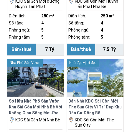
KDC Sài Gòn Mới đường
KDC Sài Gòn Mới Huỳnh
Huỳnh Tấn Phát
Tấn Phát Nhà Bè
Diện tích:
280 m²
Diện tích:
250 m²
Số tầng:
4
Số tầng:
4
Phòng ngủ:
5
Phòng ngủ:
4
Phòng tắm:
5
Phòng tắm:
5
Bán/thuê
7 Tỷ
Bán/thuê
7.5 Tỷ
Nhà Phố Sân Vườn
Nhà đẹp vị trí đẹp
Sở Hữu Nhà Phố Sân Vườn
Bán Nhà KDC Sài Gòn Mới
Khu Sài Gòn Mới Nhà Bè Với
The Sun City Vị Trí Đẹp Khu
Không Gian Sống Mơ Ước
Dân Cư Đồng Bộ
22m x 13m
KDC Sài Gòn Mới Nhà Bè
KDC Sài Gòn Mới The
Sun City