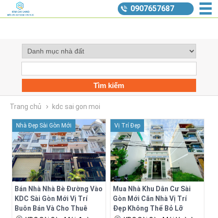
0907657687
Trang chủ
kdc sai gon moi
Nhà Đẹp Sài Gòn Mới
Vị Trí Đẹp
Bán Nhà Nhà Bè Đường Vào
Mua Nhà Khu Dân Cư Sài
KDC Sài Gòn Mới Vị Trí
Gòn Mới Căn Nhà Vị Trí
Buôn Bán Và Cho Thuê
Đẹp Không Thể Bỏ Lỡ