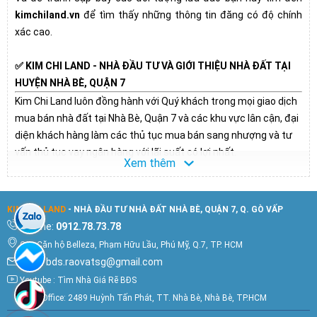
kimchiland.vn
để tìm thấy những thông tin đăng có độ chính
xác cao.
✅ KIM CHI LAND - NHÀ ĐẦU TƯ VÀ GIỚI THIỆU NHÀ ĐẤT TẠI
HUYỆN NHÀ BÈ, QUẬN 7
Kim Chi Land luôn đồng hành với Quý khách trong mọi giao dịch
mua bán nhà đất tại Nhà Bè, Quận 7 và các khu vực lân cận, đại
diện khách hàng làm các thủ tục mua bán sang nhượng và tư
vấn thủ tục vay ngân hàng với lãi suất có lợi nhất.
Xem thêm
Mức giá nhận ký gửi nhà xưởng cho thuê thế nào?
Vui lòngvới chúng tôi qua số hotline/zalo: 0907.657.687, chúng
KIM CHI LAND
- NHÀ ĐẦU TƯ NHÀ ĐẤT NHÀ BÈ, QUẬN 7, Q. GÒ VẤP
tôi sẽ đứng ra làm cầu nối giao dịch giữa hai bên.
Hotline:
0912.78.73.78
KIMCHILAND có nhận ký gửi nhà xưởng cho thuê không?
C1 - Căn hộ Belleza, Phạm Hữu Lầu, Phú Mỹ, Q.7, TP. HCM
Nếu bạn có nhà xưởng cần cho thuê, hoặc quý khách hàng cần
bds.raovatsg@gmail.com
Email:
tìm thuê nhà xưởng các Quận/Huyện, hãy liên lạc với chúng tôi
Youtube :
Tìm Nhà Giá Rẽ BĐS
qua số hotline/zalo: 0907.657.687, chúng tôi sẽ đứng ra làm
Head Office: 2489 Huỳnh Tấn Phát, TT. Nhà Bè, Nhà Bè, TP.HCM
cầu nối giao dịch giữa hai bên.