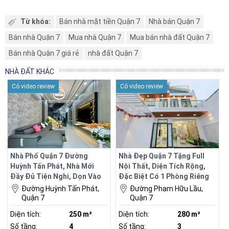
Từ khóa:
Bán nhà mặt tiền Quận 7
Nhà bán Quận 7
Bán nhà Quận 7
Mua nhà Quận 7
Mua bán nhà đất Quận 7
Bán nhà Quận 7 giá rẻ
nhà đất Quận 7
NHÀ ĐẤT KHÁC
Có video review
Có video review
Nhà Phố Quận 7 Đường
Nhà Đẹp Quận 7 Tặng Full
Huỳnh Tấn Phát, Nhà Mới
Nội Thất, Diện Tích Rộng,
Đầy Đủ Tiện Nghi, Dọn Vào
Đặc Biệt Có 1 Phòng Riêng
Là Ở.
Tại Tầng Trệt
Đường Huỳnh Tấn Phát,
Đường Phạm Hữu Lầu,
Quận 7
Quận 7
Diện tích:
250 m²
Diện tích:
280 m²
Số tầng:
4
Số tầng:
3