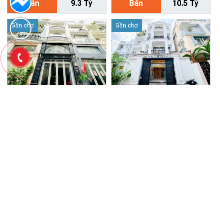
Bán
9.3 Tỷ
Bán
10.5 Tỷ
Gần chợ
Gần chợ
Bán Phố Quận 7 Cách
Bán Nhà Huỳnh Tấn Phát
LOTTEMART 5 Phút Di
Quận 7 Mặt Tiền Hẻm Xe Hơi
Chuyển Chính Chủ Bán Gấp
Nhà Rất Đẹp Giá Rẻ
Nhà Đẹp Tặng Nội Thất
P. Tân Quy, Quận 7
Huỳnh Tấn Phát, P. Bình
Thuận, Quận 7
Diện tích:
300 m²
Diện tích:
300 m²
Số tầng:
3
Số tầng:
3
Phòng ngủ:
4
Phòng ngủ:
4
Phòng tắm:
5
Phòng tắm:
5
Bán
8.8 Tỷ
Bán
9.5 Tỷ