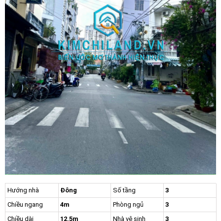
Hướng nhà
Đông
Số tầng
3
Chiều ngang
4m
Phòng ngủ
3
Chiều dài
12.5m
Nhà vệ sinh
3