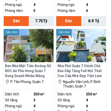
Phòng ngủ:
4
Phòng ngủ:
4
Phòng tắm:
5
Phòng tắm:
6
Bán
7.75Tỷ
Bán
8.9 Tỷ
Gần chợ
Gần chợ
Bán Nhà Mặt Tiền Đường Số
Nhà Phố Quận 7 Chính Chủ
KDC An Phú Hưng Quận 7
Bán Gấp Tặng Full Nội Thất
Xung Quanh Nhiều Mảng
Cao Cấp Nhà Đẹp Tiện Làm
Xanh Sống Tiện Nghi
Văn Phòng Hoặc Cho Thuê
P. Tân Phong, Quận 7
Nguyễn Văn Linh, P. Bình
Thuận, Quận 7
Diện tích:
250 m²
Diện tích:
250 m²
Số tầng:
3
Số tầng:
4
Phòng ngủ:
4
Phòng ngủ:
6