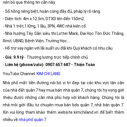
nên bỏ qua thông tin căn này.
- Sổ hồng riêng biệt, hoàn công đầy đủ, pháp lý rõ ràng.
- Diện tích: 4m x 12.5m, DTXD lên đến 150m2.
- Nhà 1 trệt,1 lững, 1 lầu, 3PN, 4WC nhà kiên cố.
- Nhà hướng Tây. Gần siêu thị Lotter Mark, Đại Học Tôn Đức Thắng,
Rmit, UBND, Bệnh Viện, Trường Học....
- Hỗ trợ vay ngân với lãi suất ưu đãi khi Quý khách có nhu cầu.
-
Giá: 9.9 tỷ
- Thương lượng trực tiếp chính chủ
-
Liên hệ (phone/zalo): 0907.657.687 - Thiện Toàn
YouTube Channel:
KIM CHI LAND
Nhà phố mặt tiền đường nội bộ vị trí đẹp tại các khu vực lân cận
của nhà đất quận 7 hay mua bán nhà quận 7, chúng tôi hy vọng giới
thiệu được những căn nhà phù hợp với khách hàng. Chúng tôi là
nhà môi giới đầu tư chuyên mua bán bds quận 7, nhà bán quận 7.
Xin vui lòng tham khảo thêm website kimchiland.vn để biết thêm
nhiều về
nhà phố quận 7
.