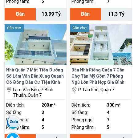
Phòng tắm:
5
Phòng tắm:
7
Bán
13.99 Tỷ
Bán
11.3 Tỷ
Gần chợ
Gần chợ
Nhà Quận 7 Mặt Tiền Đường
Bán Nhà Riêng Quận 7 Gần
Số Lâm Văn Bền Xung Quanh
Chợ Tân Mỹ Gồm 7 Phòng
Có Đông Dân Cư Tiện Kinh
Ngủ Lớn Phù Hợp Gia Đình
Doanh Mua Bán.
Có Nhiều Thành Viên
Lâm Văn Bền, P. Bình
P. Tân Phú, Quận 7
Thuận, Quận 7
Diện tích:
200 m²
Diện tích:
300 m²
Số tầng:
3
Số tầng:
4
Phòng ngủ:
4
Phòng ngủ:
7
Phòng tắm:
5
Phòng tắm:
5